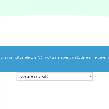
nibil în următoarele zile. Vă mulțumim pentru răbdare și ne cere