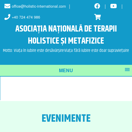
Skip
Skip
office@holistic-international.com
to
to
content
main
+40 724 474 986
menu
ASOCIAȚIA NAȚIONALĂ DE TERAPII
HOLISTICE ȘI METAFIZICE
Motto: Viața în iubire este desăvârșire
Viața fără iubire este doar supraviețuire
MENU
EVENIMENTE