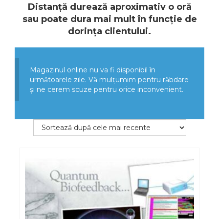
Distanță durează aproximativ o oră
sau poate dura mai mult în funcție de
dorința clientului.
Magazinul online nu va fi disponibil în
următoarele zile. Vă mulțumim pentru răbdare
și ne cerem scuze pentru orice inconvenient.