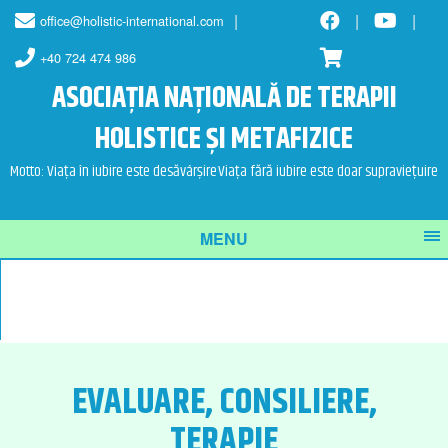
Skip
Skip
office@holistic-international.com
to
to
content
main
+40 724 474 986
menu
ASOCIAȚIA NAȚIONALĂ DE TERAPII
HOLISTICE ȘI METAFIZICE
Motto: Viața în iubire este desăvârșire
Viața fără iubire este doar supraviețuire
MENU
EVALUARE, CONSILIERE,
TERAPIE