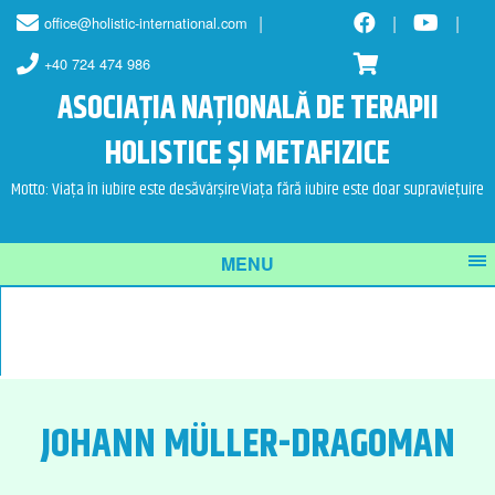
Skip
Skip
office@holistic-international.com
to
to
content
main
+40 724 474 986
menu
ASOCIAȚIA NAȚIONALĂ DE TERAPII
HOLISTICE ȘI METAFIZICE
Motto: Viața în iubire este desăvârșire
Viața fără iubire este doar supraviețuire
MENU
JOHANN MÜLLER-DRAGOMAN