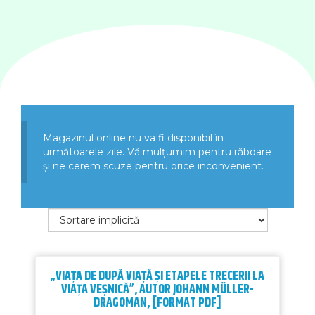
Magazinul online nu va fi disponibil în
următoarele zile. Vă mulțumim pentru răbdare
și ne cerem scuze pentru orice inconvenient.
„VIAȚA DE DUPĂ VIAȚĂ ȘI ETAPELE TRECERII LA
VIAȚA VEȘNICĂ”, AUTOR JOHANN MÜLLER-
DRAGOMAN, [FORMAT PDF]