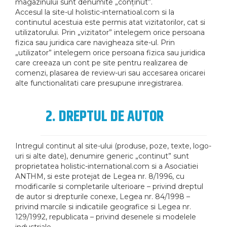
magazinului sunt denumite „conținut”.
Accesul la site-ul holistic-internatioal.com si la
continutul acestuia este permis atat vizitatorilor, cat si
utilizatorului. Prin „vizitator” intelegem orice persoana
fizica sau juridica care navigheaza site-ul. Prin
„utilizator” intelegem orice persoana fizica sau juridica
care creeaza un cont pe site pentru realizarea de
comenzi, plasarea de review-uri sau accesarea oricarei
alte functionalitati care presupune inregistrarea.
2. DREPTUL DE AUTOR
Intregul continut al site-ului (produse, poze, texte, logo-
uri si alte date), denumire generic „continut” sunt
proprietatea holistic-international.com si a Asociatiei
ANTHM, si este protejat de Legea nr. 8/1996, cu
modificarile si completarile ulterioare – privind dreptul
de autor si drepturile conexe, Legea nr. 84/1998 –
privind marcile si indicatiile geografice si Legea nr.
129/1992, republicata – privind desenele si modelele