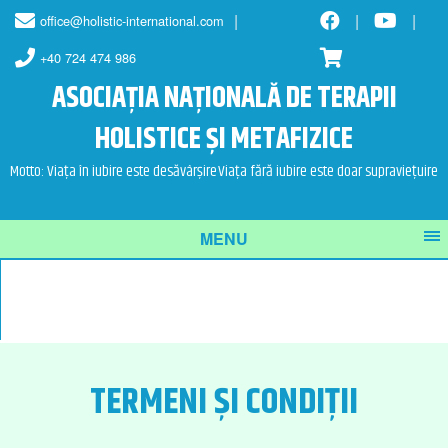
Skip
Skip
office@holistic-international.com
to
to
content
main
+40 724 474 986
menu
ASOCIAȚIA NAȚIONALĂ DE TERAPII
HOLISTICE ȘI METAFIZICE
Motto: Viața în iubire este desăvârșire
Viața fără iubire este doar supraviețuire
MENU
TERMENI ȘI CONDIȚII