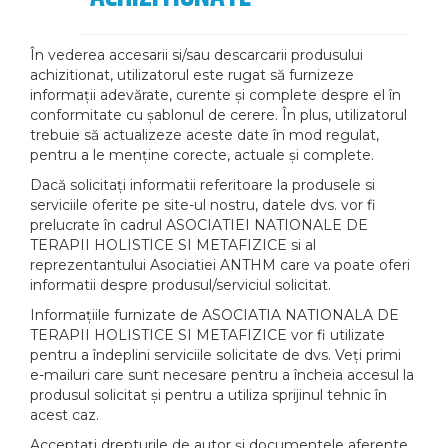
În vederea accesarii si/sau descarcarii produsului
achizitionat, utilizatorul este rugat să furnizeze
informații adevărate, curente și complete despre el în
conformitate cu șablonul de cerere. În plus, utilizatorul
trebuie să actualizeze aceste date în mod regulat,
pentru a le menține corecte, actuale și complete.
Dacă solicitați informatii referitoare la produsele si
serviciile oferite pe site-ul nostru, datele dvs. vor fi
prelucrate în cadrul ASOCIATIEI NATIONALE DE
TERAPII HOLISTICE SI METAFIZICE si al
reprezentantului Asociatiei ANTHM care va poate oferi
informatii despre produsul/serviciul solicitat.
Informațiile furnizate de ASOCIATIA NATIONALA DE
TERAPII HOLISTICE SI METAFIZICE vor fi utilizate
pentru a îndeplini serviciile solicitate de dvs. Veți primi
e-mailuri care sunt necesare pentru a încheia accesul la
produsul solicitat și pentru a utiliza sprijinul tehnic în
acest caz.
Acceptați drepturile de autor și documentele aferente