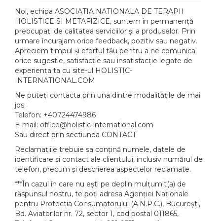
Noi, echipa ASOCIATIA NATIONALA DE TERAPII
HOLISTICE SI METAFIZICE, suntem în permanență
preocupați de calitatea serviciilor și a produselor. Prin
urmare încurajam orice feedback, pozitiv sau negativ.
Apreciem timpul și efortul tău pentru a ne comunica
orice sugestie, satisfacție sau insatisfacție legate de
experiența ta cu site-ul HOLISTIC-
INTERNATIONAL.COM
Ne puteți contacta prin una dintre modalitățile de mai
jos:
Telefon: +40724474986
E-mail: office@holistic-international.com
Sau direct prin sectiunea CONTACT
Reclamațiile trebuie sa conțină numele, datele de
identificare și contact ale clientului, inclusiv numărul de
telefon, precum și descrierea aspectelor reclamate.
***În cazul în care nu ești pe deplin mulțumit(a) de
răspunsul nostru, te poți adresa Agenției Naționale
pentru Protectia Consumatorului (A.N.P.C.), Bucureşti,
Bd. Aviatorilor nr. 72, sector 1, cod postal 011865,