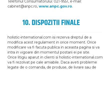
Telefonul Consumatorului: 021-9551, e-mail:
cabinet@anpc.ro,
www.anpc.gov.ro
.
10. DISPOZITII FINALE
holistic-international.com isi rezerva dreptul de a
modifica acest regulament in orice moment. Orice
modificare va fi facuta publica in aceasta pagina si va
intra in vigoare din momentul postarii ei pe site.
Orice litigiu aparut in clienti si holistic-international.com
va fi rezolvat pe cale amiabile. Daca aveti probleme
legate de o comanda, de produse, de livrare sau de
orice alta natura, ne puteti scrie la adresa
office@holistic-international.com. In cazul in care nu s-a
reusit stingerea conflictului pe cale amiabila,
competenta revine instantelor de judecata romane,
conform legislatiei in vigoare.