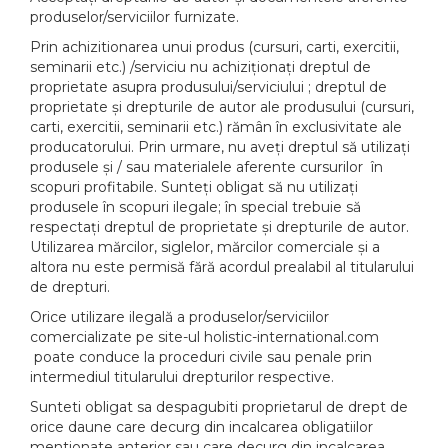
produselor/serviciilor furnizate.
Prin achizitionarea unui produs (cursuri, carti, exercitii,
seminarii etc.) /serviciu nu achiziționați dreptul de
proprietate asupra produsului/serviciului ; dreptul de
proprietate și drepturile de autor ale produsului (cursuri,
carti, exercitii, seminarii etc.) rămân în exclusivitate ale
producatorului. Prin urmare, nu aveți dreptul să utilizați
produsele și / sau materialele aferente cursurilor în
scopuri profitabile. Sunteți obligat să nu utilizați
produsele în scopuri ilegale; în special trebuie să
respectați dreptul de proprietate și drepturile de autor.
Utilizarea mărcilor, siglelor, mărcilor comerciale și a
altora nu este permisă fără acordul prealabil al titularului
de drepturi.
Orice utilizare ilegală a produselor/serviciilor
comercializate pe site-ul holistic-international.com
poate conduce la proceduri civile sau penale prin
intermediul titularului drepturilor respective.
Sunteti obligat sa despagubiti proprietarul de drept de
orice daune care decurg din incalcarea obligatiilor
mentionate anterior sau care decurg din incalcarea