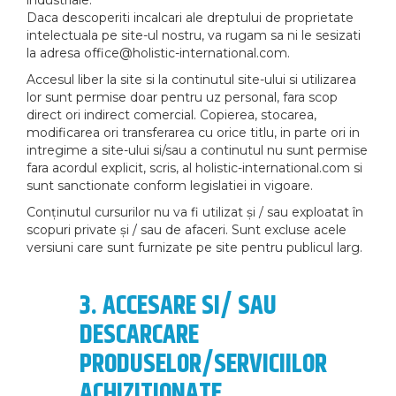
industriale.
Daca descoperiti incalcari ale dreptului de proprietate
intelectuala pe site-ul nostru, va rugam sa ni le sesizati
la adresa office@holistic-international.com.
Accesul liber la site si la continutul site-ului si utilizarea
lor sunt permise doar pentru uz personal, fara scop
direct ori indirect comercial. Copierea, stocarea,
modificarea ori transferarea cu orice titlu, in parte ori in
intregime a site-ului si/sau a continutul nu sunt permise
fara acordul explicit, scris, al holistic-international.com si
sunt sanctionate conform legislatiei in vigoare.
Conținutul cursurilor nu va fi utilizat și / sau exploatat în
scopuri private și / sau de afaceri. Sunt excluse acele
versiuni care sunt furnizate pe site pentru publicul larg.
3. ACCESARE SI/ SAU
DESCARCARE
PRODUSELOR/SERVICIILOR
ACHIZITIONATE