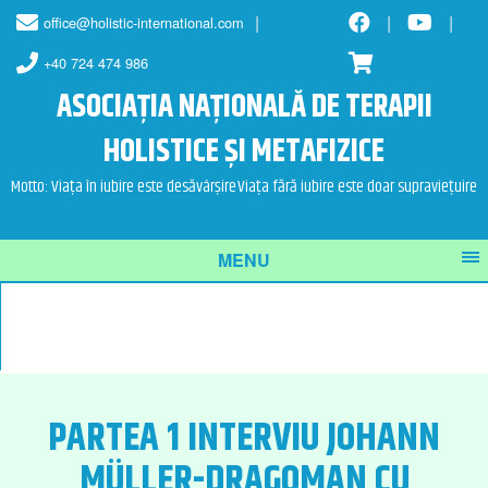
Skip
Skip
office@holistic-international.com
to
to
content
main
+40 724 474 986
menu
ASOCIAȚIA NAȚIONALĂ DE TERAPII
HOLISTICE ȘI METAFIZICE
Motto: Viața în iubire este desăvârșire
Viața fără iubire este doar supraviețuire
MENU
PARTEA 1 INTERVIU JOHANN
MÜLLER-DRAGOMAN CU