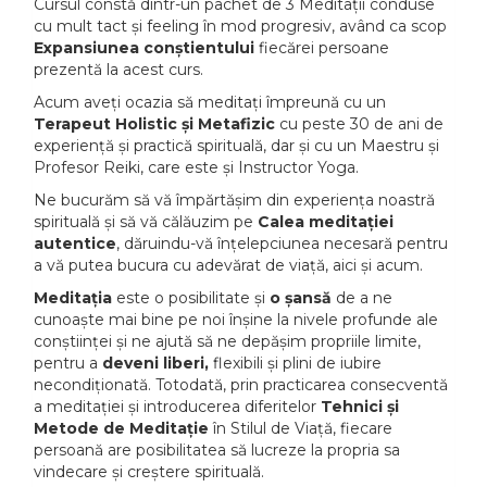
Cursul constă dintr-un pachet de 3 Meditații conduse
cu mult tact și feeling în mod progresiv, având ca scop
Expansiunea conștientului
fiecărei persoane
prezentă la acest curs.
Acum aveți ocazia să meditați împreună cu un
Terapeut Holistic și Metafizic
cu peste 30 de ani de
experiență și practică spirituală, dar și cu un Maestru și
Profesor Reiki, care este și Instructor Yoga.
Ne bucurăm să vă împărtășim din experiența noastră
spirituală și să vă călăuzim pe
Calea meditației
autentice
, dăruindu-vă înțelepciunea necesară pentru
a vă putea bucura cu adevărat de viață, aici și acum.
Meditația
este o posibilitate și
o șansă
de a ne
cunoaște mai bine pe noi înșine la nivele profunde ale
conștiinței și ne ajută să ne depășim propriile limite,
pentru a
deveni liberi,
flexibili și plini de iubire
necondiționată. Totodată, prin practicarea consecventă
a meditației și introducerea diferitelor
Tehnici și
Metode de Meditație
în Stilul de Viață, fiecare
persoană are posibilitatea să lucreze la propria sa
vindecare și creștere spirituală.