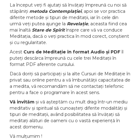
La început veți fi ajutați să învățați împreună cu noi să
stăpâniți
metoda Contemplației
, apoi se vor practica
diferite metode și tipuri de meditații, iar în cele din
urmă veți putea ajunge la
Revelație
, aceasta fiind cea
mai înaltă
Stare de Spirit
înspre care vă va conduce
Meditația, dacă o veți practica în mod corect, conștient
și cu regularitate.
Acest
Curs de Meditație în format Audio și PDF
îl
puteți descărca împreună cu cele trei Meditații în
format PDF aferente cursului.
Dacă doriți să participați și la alte Cursuri de Meditație în
privat sau online pentru a vă îmbunătății capacitatea de
a medita, vă recomandăm să ne contactați telefonic
pentru a face o programare în acest sens.
Vă invităm
și vă așteptăm cu mult drag într-un mediu
meditativ și spiritual să cunoașteți diferite modalități și
tipuri de meditații, având posibilitatea să învățați să
meditați alături de oameni cu o vastă experiență în
acest domeniu.
Vă mulțumim !