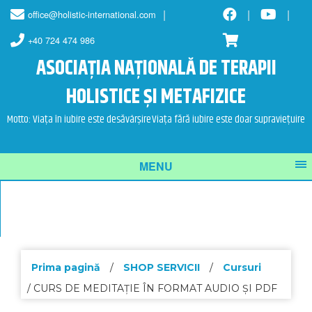
Skip
Skip
office@holistic-international.com
to
to
content
main
+40 724 474 986
menu
ASOCIAȚIA NAȚIONALĂ DE TERAPII
HOLISTICE ȘI METAFIZICE
Motto: Viața în iubire este desăvârșire
Viața fără iubire este doar supraviețuire
MENU
Prima pagină
/
SHOP SERVICII
/
Cursuri
/ CURS DE MEDITAȚIE ÎN FORMAT AUDIO ȘI PDF