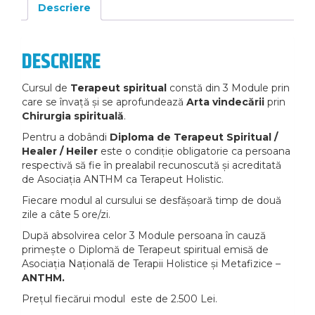
Descriere
DESCRIERE
Cursul de
Terapeut spiritual
constă din 3 Module prin
care se învață și se aprofundează
Arta vindecării
prin
Chirurgia spirituală
.
Pentru a dobândi
Diploma de Terapeut Spiritual /
Healer / Heiler
este o condiție obligatorie ca persoana
respectivă să fie în prealabil recunoscută și acreditată
de Asociația ANTHM ca Terapeut Holistic.
Fiecare modul al cursului se desfășoară timp de două
zile a câte 5 ore/zi.
După absolvirea celor 3 Module persoana în cauză
primește o Diplomă de Terapeut spiritual emisă de
Asociația Națională de Terapii Holistice și Metafizice –
ANTHM.
Prețul fiecărui modul este de 2.500 Lei.