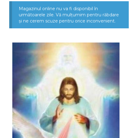
Magazinul online nu va fi disponibil în
următoarele zile. Vă mulțumim pentru răbdare
și ne cerem scuze pentru orice inconvenient.