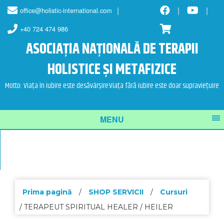
Skip
Skip
office@holistic-international.com
to
to
content
main
+40 724 474 986
menu
ASOCIAȚIA NAȚIONALĂ DE TERAPII
HOLISTICE ȘI METAFIZICE
Motto: Viața în iubire este desăvârșire
Viața fără iubire este doar supraviețuire
MENU
Prima pagină
/
SHOP SERVICII
/
Cursuri
/ TERAPEUT SPIRITUAL HEALER / HEILER