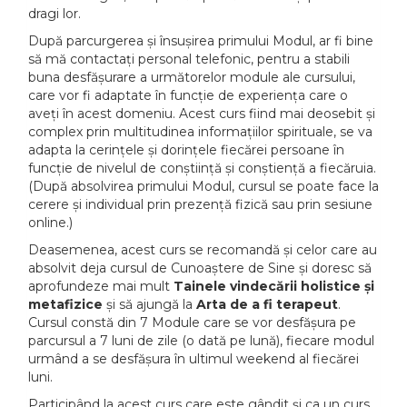
dragi lor.
După parcurgerea și însușirea primului Modul, ar fi bine
să mă contactați personal telefonic, pentru a stabili
buna desfășurare a următorelor module ale cursului,
care vor fi adaptate în funcție de experiența care o
aveți în acest domeniu. Acest curs fiind mai deosebit și
complex prin multitudinea informațiilor spirituale, se va
adapta la cerințele și dorințele fiecărei persoane în
funcție de nivelul de conștiință și conștiență a fiecăruia.
(După absolvirea primului Modul, cursul se poate face la
cerere și individual prin prezență fizică sau prin sesiune
online.)
Deasemenea, acest curs se recomandă și celor care au
absolvit deja cursul de Cunoaștere de Sine și doresc să
aprofundeze mai mult
Tainele vindecării holistice și
metafizice
și să ajungă la
Arta de a fi terapeut
.
Cursul constă din 7 Module care se vor desfășura pe
parcursul a 7 luni de zile (o dată pe lună), fiecare modul
urmând a se desfășura în ultimul weekend al fiecărei
luni.
Participând la acest curs care este gândit și ca un curs