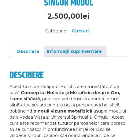
SINGUR MODUL
2.500,00
lei
Categorie:
Cursuri
Descriere
Informații suplimentare
DESCRIERE
Acest Curs de Terapeut Holistic are ca învățătură de
bază
Conceptul Holistic și Metafizic
despre Om,
Lume și Viață
, prin care veți reuși să abordați omul,
sănătatea și viața printr-o nouă perspectivă holistică,
dobândind
o nouă vizune metafizică
asupra modului
de a vedea Viața și Universul Spiritual al Omului. Acest
curs este recomandat tuturor persoanelor care doresc
să se cunoască în profunzimea ființei lor și să se
vindece singuri, ca apoi să-i poată vindeca și pe cei