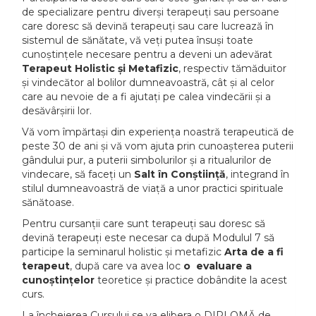
de specializare pentru diverși terapeuți sau persoane
care doresc să devină terapeuți sau care lucrează în
sistemul de sănătate, vă veți putea însuși toate
cunoștințele necesare pentru a deveni un adevărat
Terapeut Holistic și Metafizic
, respectiv tămăduitor
și vindecător al bolilor dumneavoastră, cât și al celor
care au nevoie de a fi ajutați pe calea vindecării și a
desăvârșirii lor.
Vă vom împărtași din experiența noastră terapeutică de
peste 30 de ani și vă vom ajuta prin cunoașterea puterii
gândului pur, a puterii simbolurilor și a ritualurilor de
vindecare, să faceți un
Salt în Conștiință
, integrand în
stilul dumneavoastră de viață a unor practici spirituale
sănătoase.
Pentru cursanții care sunt terapeuți sau doresc să
devină terapeuți este necesar ca după Modulul 7 să
participe la seminarul holistic și metafizic
Arta de a fi
terapeut
, după care va avea loc
o evaluare a
cunoștințelor
teoretice și practice dobândite la acest
curs.
La încheierea Cursului se va elibera o DIPLOMĂ de