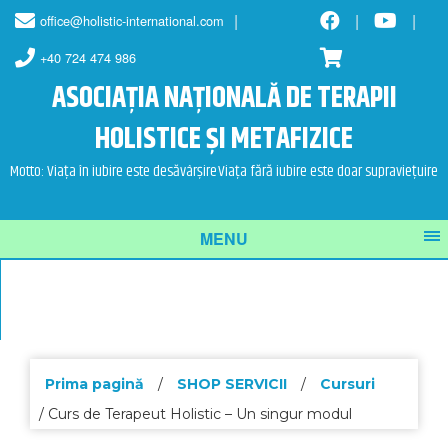
Skip
Skip
office@holistic-international.com
to
to
content
main
+40 724 474 986
menu
ASOCIAȚIA NAȚIONALĂ DE TERAPII
HOLISTICE ȘI METAFIZICE
Motto: Viața în iubire este desăvârșire
Viața fără iubire este doar supraviețuire
MENU
Prima pagină
/
SHOP SERVICII
/
Cursuri
/ Curs de Terapeut Holistic – Un singur modul