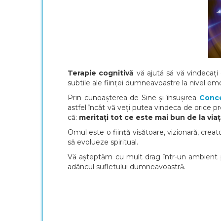
Terapie cognitivă
vă ajută să vă vindecați 
subtile ale ființei dumneavoastre la nivel emo
Prin cunoașterea de Sine și însușirea
Conce
astfel încât vă veți putea vindeca de orice pr
că:
meritați tot ce este mai bun de la viaț
Omul este o ființă visătoare, vizionară, creat
să evolueze spiritual.
Vă așteptăm cu mult drag într-un ambient pl
adâncul sufletului dumneavoastră.