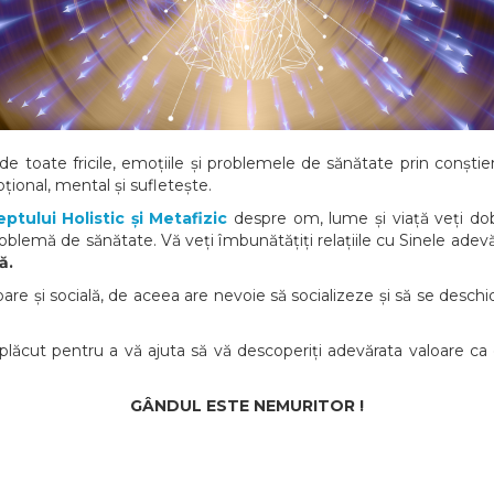
de toate fricile, emoțiile și problemele de sănătate prin conștien
țional, mental și sufletește.
ptului Holistic și Metafizic
despre om, lume și viață veți dob
oblemă de sănătate. Vă veți îmbunătățiți relațiile cu Sinele adevă
ă.
oare și socială, de aceea are nevoie să socializeze și să se desch
ăcut pentru a vă ajuta să vă descoperiți adevărata valoare ca 
GÂNDUL ESTE NEMURITOR !