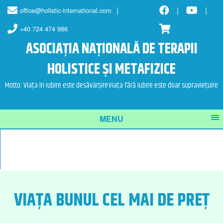
Skip
Skip
office@holistic-international.com
to
to
content
main
+40 724 474 986
menu
ASOCIAȚIA NAȚIONALĂ DE TERAPII
HOLISTICE ȘI METAFIZICE
Motto: Viața în iubire este desăvârșire
Viața fără iubire este doar supraviețuire
MENU
VIAȚA BUNUL CEL MAI DE PREȚ