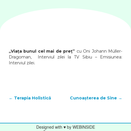
„Viața bunul cel mai de preț”
cu Oni Johann Müller-
Dragoman, Interviul zilei la TV Sibiu – Emisiunea:
Interviul zilei.
POST
←
Terapia Holistică
Cunoașterea de Sine
→
NAVIGATION
Designed with ♥ by WEBINSIDE